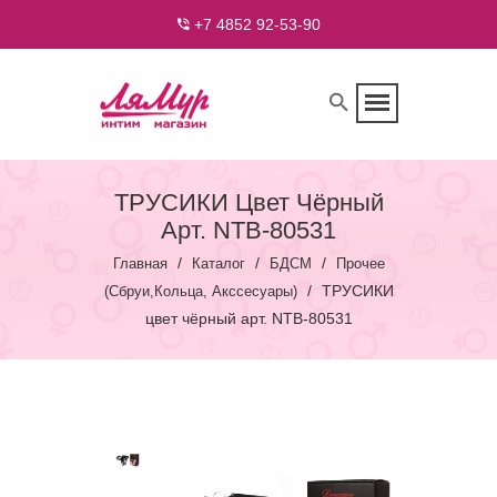
+7 4852 92-53-90
ТРУСИКИ Цвет Чёрный
Арт. NTB-80531
/
/
/
Главная
Каталог
БДСМ
Прочее
/
ТРУСИКИ
(сбруи,кольца, Акссесуары)
цвет чёрный арт. NTB-80531